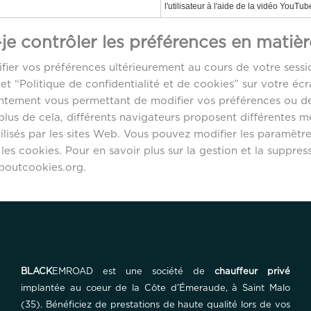
l'utilisateur à l'aide de la vidéo YouTub
e contrôler les préférences en matièr
fier vos préférences ultérieurement au cours de votre sessi
let “Politique de confidentialité et de cookies” sur votre écr
ntement vous permettant de modifier vos préférences ou de
lus de cela, différents navigateurs proposent différentes 
ilisés par les sites Web. Vous pouvez modifier les paramètr
es cookies. Pour en savoir plus sur la gestion et la suppress
boutcookies.org.
BLACK
EMROAD est une société de
chauffeur privé
implantée au coeur de la Côte d’Émeraude, à Saint Malo
(35). Bénéficiez de prestations de haute qualité lors de vos