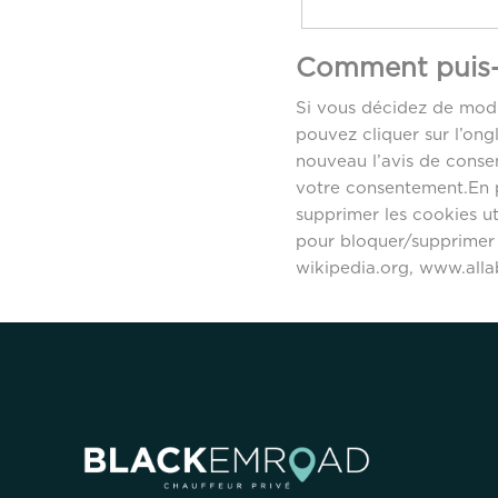
Comment puis-j
Si vous décidez de modi
pouvez cliquer sur l’ong
nouveau l’avis de conse
votre consentement.En p
supprimer les cookies ut
pour bloquer/supprimer l
wikipedia.org, www.alla