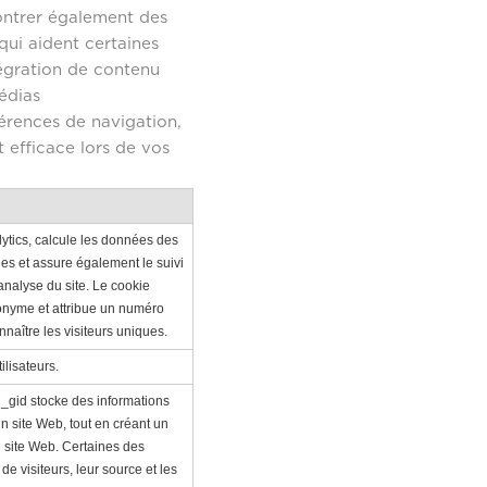
montrer également des
qui aident certaines
ntégration de contenu
édias
érences de navigation,
 efficace lors de vos
lytics, calcule les données des
es et assure également le suivi
d'analyse du site. Le cookie
onyme et attribue un numéro
naître les visiteurs uniques.
ilisateurs.
e _gid stocke des informations
 un site Web, tout en créant un
 site Web. Certaines des
e visiteurs, leur source et les