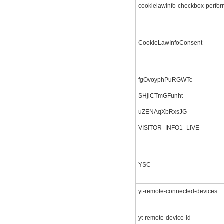
cookielawinfo-checkbox-perfo
CookieLawInfoConsent
fgOvoyphPuRGWTc
SHjlCTmGFunht
uZENAqXbRxsJG
VISITOR_INFO1_LIVE
YSC
yt-remote-connected-devices
yt-remote-device-id