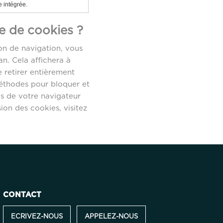
e intégrée.
e de cookies ?
on de navigation, vous
an. Cela affichera à
 retirer entièrement
méthodes pour bloquer et
es de votre navigateur
ion des cookies, visitez
CONTACT
ECRIVEZ-NOUS
APPELEZ-NOUS