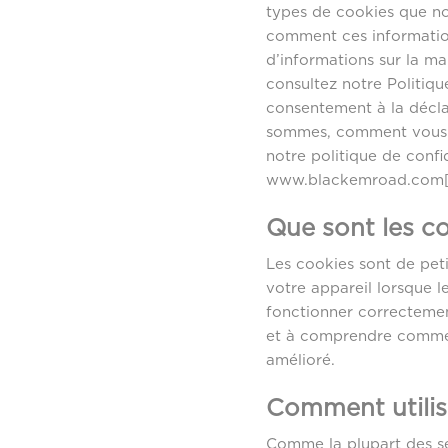
types de cookies que nou
comment ces information
d’informations sur la m
consultez notre Politiqu
consentement à la décla
sommes, comment vous p
notre politique de confi
www.blackemroad.com[é
Que sont les c
Les cookies sont de petit
votre appareil lorsque l
fonctionner correctement
et à comprendre comment
amélioré.
Comment utilis
Comme la plupart des ser