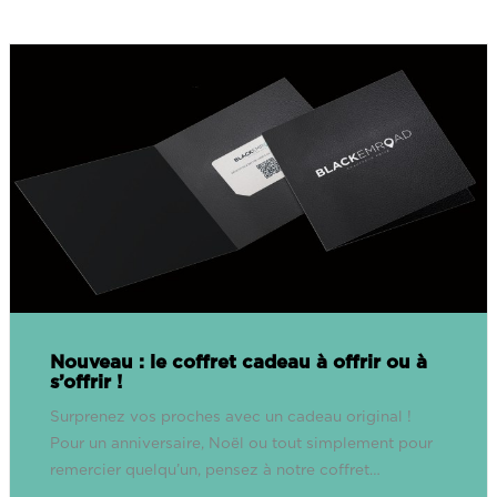
Nouveau : le coffret cadeau à offrir ou à
s’offrir !
Surprenez vos proches avec un cadeau original !
Pour un anniversaire, Noël ou tout simplement pour
remercier quelqu’un, pensez à notre coffret…