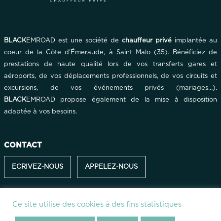
BLACK
EMROAD est une société de
chauffeur privé
implantée au
coeur de la Côte d’Émeraude, à Saint Malo (35). Bénéficiez de
prestations de haute qualité lors de vos transferts gares et
aéroports, de vos déplacements professionnels, de vos circuits et
excursions, de vos événements privés (mariages…).
BLACK
EMROAD propose également de la mise à disposition
adaptée à vos besoins.
CONTACT
ECRIVEZ-NOUS
APPELEZ-NOUS
Ce site utilise des cookies à des fins statistiques
2025 -
BLACK
EMROAD - N° de licence VTC: 03520034502 -
N° de
licence EVTC: EVTC035200011 - Tous droits réservés -
Plan du site
-