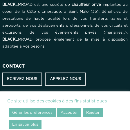
BLACK
EMROAD est une société de
chauffeur privé
implantée au
coeur de la Côte d’Émeraude, à Saint Malo (35). Bénéficiez de
prestations de haute qualité lors de vos transferts gares et
aéroports, de vos déplacements professionnels, de vos circuits et
excursions, de vos événements privés (mariages…).
BLACK
EMROAD propose également de la mise à disposition
adaptée à vos besoins.
CONTACT
ECRIVEZ-NOUS
APPELEZ-NOUS
Ce site utilise des cookies à des fins statistiques
2025 -
BLACK
EMROAD - N° de licence VTC: 03520034502 -
N° de
licence EVTC: EVTC035200011 - Tous droits réservés -
Plan du site
-
Gérer les préférences
Accepter
Rejeter
Mentions légales
-
Politique de cookies
-
Conditions Générales de Vente
Conception du site :
Shebam!
- Hébergement :
Camdsi
En savoir plus